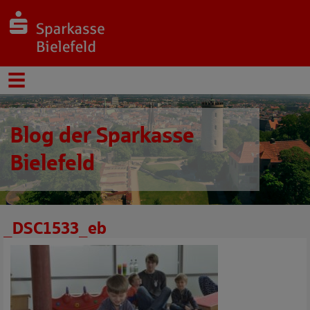
Blog der Sparkasse
Bielefeld
_DSC1533_eb