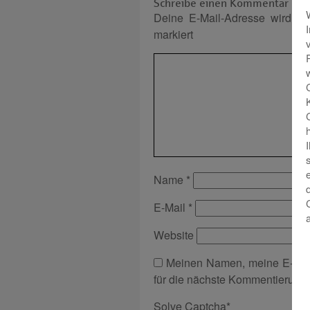
Schreibe einen Kommentar
Deine E-Mail-Adresse wird nich
markiert
Name
*
E-Mail
*
Website
Meinen Namen, meine E-Mai
für die nächste Kommentierung 
Solve Captcha*