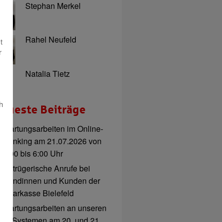
Stephan Merkel
Rahel Neufeld
t
r
Natalia Tietz
h
eueste Beiträge
Wartungsarbeiten im Online-
Banking am 21.07.2026 von
3:00 bis 6:00 Uhr
Betrügerische Anrufe bei
Kundinnen und Kunden der
Sparkasse Bielefeld
Wartungsarbeiten an unseren
IT-Systemen am 20. und 21.