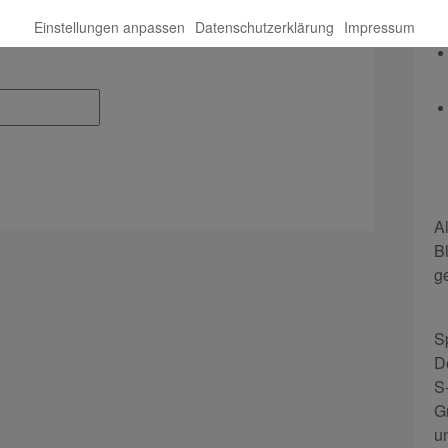
Einstellungen anpassen
Datenschutzerklärung
Impressum
A
B
g
S
D
S
G
u