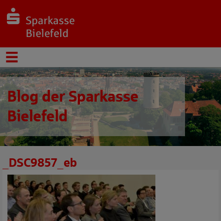
Blog der Sparkasse
Bielefeld
_DSC9857_eb