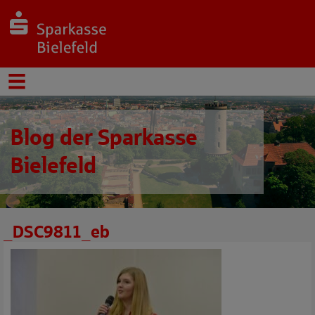
Blog der Sparkasse
Bielefeld
_DSC9811_eb