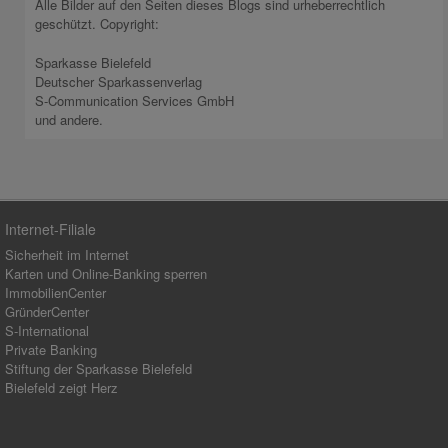
Alle Bilder auf den Seiten dieses Blogs sind urheberrechtlich
geschützt. Copyright:
Sparkasse Bielefeld
Deutscher Sparkassenverlag
S-Communication Services GmbH
und andere.
Internet-Filiale
Sicherheit im Internet
Karten und Online-Banking sperren
ImmobilienCenter
GründerCenter
S-International
Private Banking
Stiftung der Sparkasse Bielefeld
Bielefeld zeigt Herz