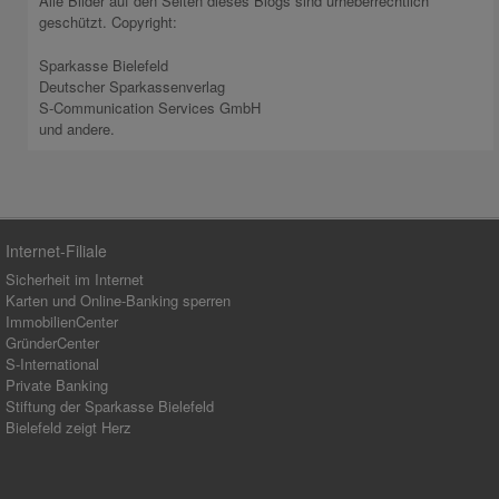
Alle Bilder auf den Seiten dieses Blogs sind urheberrechtlich
geschützt. Copyright:
Sparkasse Bielefeld
Deutscher Sparkassenverlag
S-Communication Services GmbH
und andere.
Internet-Filiale
Sicherheit im Internet
Karten und Online-Banking sperren
ImmobilienCenter
GründerCenter
S-International
Private Banking
Stiftung der Sparkasse Bielefeld
Bielefeld zeigt Herz