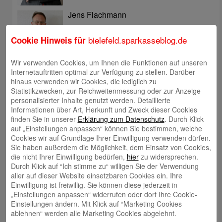
Jens Flachmann
bielefeld.sparkasseblog.de
Cookie Hinweis für
Wir verwenden Cookies, um Ihnen die Funktionen auf unseren
Internetauftritten optimal zur Verfügung zu stellen. Darüber
Christoph Kaleschke
hinaus verwenden wir Cookies, die lediglich zu
Statistikzwecken, zur Reichweitenmessung oder zur Anzeige
personalisierter Inhalte genutzt werden. Detaillierte
Informationen über Art, Herkunft und Zweck dieser Cookies
finden Sie in unserer
Erklärung zum Datenschutz
. Durch Klick
auf „Einstellungen anpassen“ können Sie bestimmen, welche
Cookies wir auf Grundlage Ihrer Einwilligung verwenden dürfen.
Stephan Merkel
Sie haben außerdem die Möglichkeit, dem Einsatz von Cookies,
die nicht Ihrer Einwilligung bedürfen,
hier
zu widersprechen.
Durch Klick auf “Ich stimme zu“ willigen Sie der Verwendung
aller auf dieser Website einsetzbaren Cookies ein. Ihre
Einwilligung ist freiwillig. Sie können diese jederzeit in
„Einstellungen anpassen“ widerrufen oder dort Ihre Cookie-
Einstellungen ändern. Mit Klick auf “Marketing Cookies
Rahel Neufeld
ablehnen“ werden alle Marketing Cookies abgelehnt.