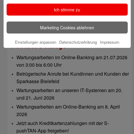
Ich stimme zu
Marketing Cookies ablehnen
Natalia Tietz
Einstellungen anpassen
Datenschutzerklärung
Impressum
Neueste Beiträge
Wartungsarbeiten im Online-Banking am 21.07.2026
von 3:00 bis 6:00 Uhr
Betrügerische Anrufe bei Kundinnen und Kunden der
Sparkasse Bielefeld
Wartungsarbeiten an unseren IT-Systemen am 20.
und 21. Juni 2026
Wartungsarbeiten am Online-Banking am 8. April
2026
Jetzt auch Kreditkartenzahlungen mit der S-
pushTAN-App freigeben!