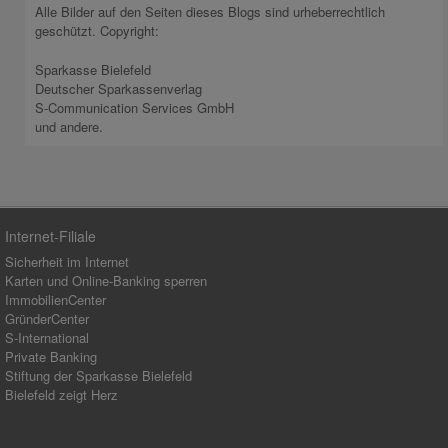
Alle Bilder auf den Seiten dieses Blogs sind urheberrechtlich
geschützt. Copyright:
Sparkasse Bielefeld
Deutscher Sparkassenverlag
S-Communication Services GmbH
und andere.
Internet-Filiale
Sicherheit im Internet
Karten und Online-Banking sperren
ImmobilienCenter
GründerCenter
S-International
Private Banking
Stiftung der Sparkasse Bielefeld
Bielefeld zeigt Herz