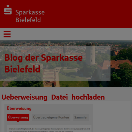
Blog der Sparkasse
Bielefeld
Ueberweisung_Datei_hochladen