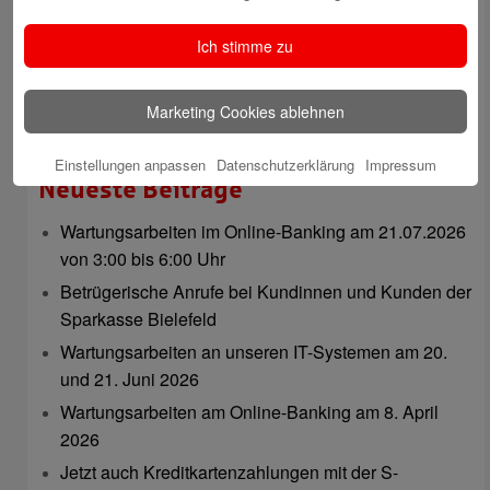
Ich stimme zu
Marketing Cookies ablehnen
Natalia Tietz
Einstellungen anpassen
Datenschutzerklärung
Impressum
Neueste Beiträge
Wartungsarbeiten im Online-Banking am 21.07.2026
von 3:00 bis 6:00 Uhr
Betrügerische Anrufe bei Kundinnen und Kunden der
Sparkasse Bielefeld
Wartungsarbeiten an unseren IT-Systemen am 20.
und 21. Juni 2026
Wartungsarbeiten am Online-Banking am 8. April
2026
Jetzt auch Kreditkartenzahlungen mit der S-