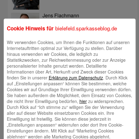
Jens Flachmann
bielefeld.sparkasseblog.de
Cookie Hinweis für
Wir verwenden Cookies, um Ihnen die Funktionen auf unseren
Internetauftritten optimal zur Verfügung zu stellen. Darüber
hinaus verwenden wir Cookies, die lediglich zu
Christoph Kaleschke
Statistikzwecken, zur Reichweitenmessung oder zur Anzeige
personalisierter Inhalte genutzt werden. Detaillierte
Informationen über Art, Herkunft und Zweck dieser Cookies
finden Sie in unserer
Erklärung zum Datenschutz
. Durch Klick
auf „Einstellungen anpassen“ können Sie bestimmen, welche
Cookies wir auf Grundlage Ihrer Einwilligung verwenden dürfen.
Sie haben außerdem die Möglichkeit, dem Einsatz von Cookies,
Stephan Merkel
die nicht Ihrer Einwilligung bedürfen,
hier
zu widersprechen.
Durch Klick auf “Ich stimme zu“ willigen Sie der Verwendung
aller auf dieser Website einsetzbaren Cookies ein. Ihre
Einwilligung ist freiwillig. Sie können diese jederzeit in
„Einstellungen anpassen“ widerrufen oder dort Ihre Cookie-
Einstellungen ändern. Mit Klick auf “Marketing Cookies
Rahel Neufeld
ablehnen“ werden alle Marketing Cookies abgelehnt.