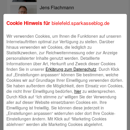
Jens Flachmann
bielefeld.sparkasseblog.de
Cookie Hinweis für
Wir verwenden Cookies, um Ihnen die Funktionen auf unseren
Internetauftritten optimal zur Verfügung zu stellen. Darüber
Christoph Kaleschke
hinaus verwenden wir Cookies, die lediglich zu
Statistikzwecken, zur Reichweitenmessung oder zur Anzeige
personalisierter Inhalte genutzt werden. Detaillierte
Informationen über Art, Herkunft und Zweck dieser Cookies
finden Sie in unserer
Erklärung zum Datenschutz
. Durch Klick
auf „Einstellungen anpassen“ können Sie bestimmen, welche
Cookies wir auf Grundlage Ihrer Einwilligung verwenden dürfen.
Stephan Merkel
Sie haben außerdem die Möglichkeit, dem Einsatz von Cookies,
die nicht Ihrer Einwilligung bedürfen,
hier
zu widersprechen.
Durch Klick auf “Ich stimme zu“ willigen Sie der Verwendung
aller auf dieser Website einsetzbaren Cookies ein. Ihre
Einwilligung ist freiwillig. Sie können diese jederzeit in
„Einstellungen anpassen“ widerrufen oder dort Ihre Cookie-
Einstellungen ändern. Mit Klick auf “Marketing Cookies
Rahel Neufeld
ablehnen“ werden alle Marketing Cookies abgelehnt.