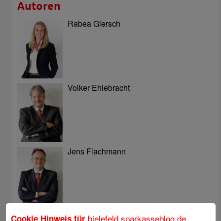
Autoren
Rabea Giersch
Volker Ehlebracht
Jens Flachmann
Christoph Kaleschke
bielefeld.sparkasseblog.de
Cookie Hinweis für