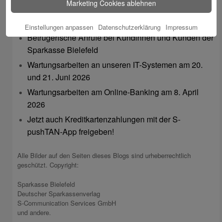
Marketing Cookies ablehnen
Wartungsarbeiten im Online-Banking am 21.07.2026
von 3:00 bis 6:00 Uhr
Einstellungen anpassen
Datenschutzerklärung
Impressum
Betrügerische Anrufe bei Kundinnen und Kunden der
Sparkasse Bielefeld
Wartungsarbeiten an unseren IT-Systemen am 20.
und 21. Juni 2026
Wartungsarbeiten am Online-Banking am 8. April
2026
Jetzt auch Kreditkartenzahlungen mit der S-
pushTAN-App freigeben!
Alle Bilder auf den Seiten dieses Blogs sind urheberrechtlich
geschützt. Copyright:
Sparkasse Bielefeld
Deutscher Sparkassenverlag
S-Communication Services GmbH
und andere.