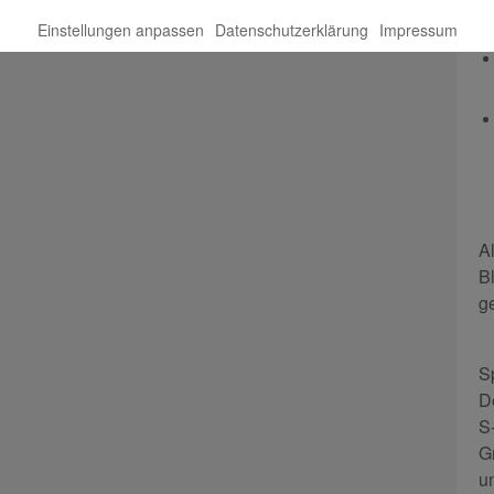
Einstellungen anpassen
Datenschutzerklärung
Impressum
A
B
g
S
D
S
G
u