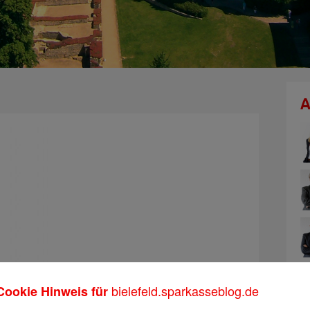
A
bielefeld.sparkasseblog.de
Cookie Hinweis für