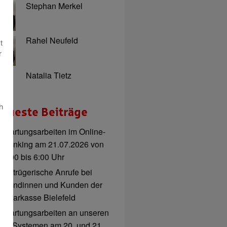
Stephan Merkel
Rahel Neufeld
t
r
Natalia Tietz
h
eueste Beiträge
Wartungsarbeiten im Online-
Banking am 21.07.2026 von
3:00 bis 6:00 Uhr
Betrügerische Anrufe bei
Kundinnen und Kunden der
Sparkasse Bielefeld
Wartungsarbeiten an unseren
IT-Systemen am 20. und 21.