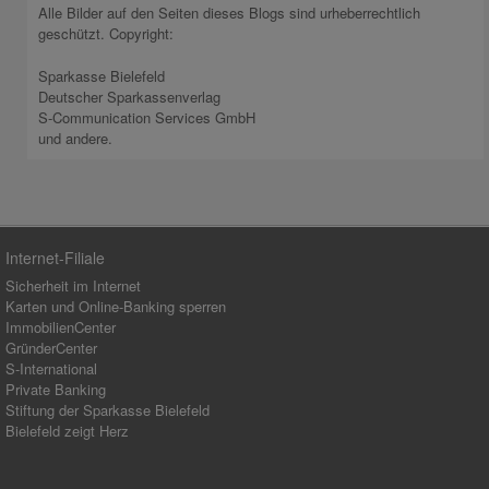
Alle Bilder auf den Seiten dieses Blogs sind urheberrechtlich
geschützt. Copyright:
Sparkasse Bielefeld
Deutscher Sparkassenverlag
S-Communication Services GmbH
und andere.
Internet-Filiale
Sicherheit im Internet
Karten und Online-Banking sperren
ImmobilienCenter
GründerCenter
S-International
Private Banking
Stiftung der Sparkasse Bielefeld
Bielefeld zeigt Herz