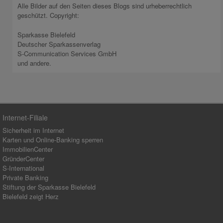
Alle Bilder auf den Seiten dieses Blogs sind urheberrechtlich
geschützt. Copyright:
Sparkasse Bielefeld
Deutscher Sparkassenverlag
S-Communication Services GmbH
und andere.
Internet-Filiale
Sicherheit im Internet
Karten und Online-Banking sperren
ImmobilienCenter
GründerCenter
S-International
Private Banking
Stiftung der Sparkasse Bielefeld
Bielefeld zeigt Herz