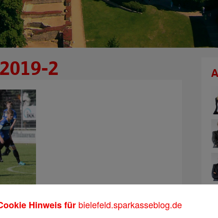
r2019-2
A
bielefeld.sparkasseblog.de
Cookie Hinweis für