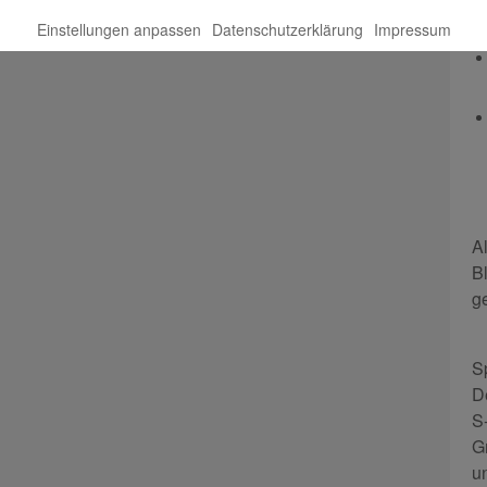
Einstellungen anpassen
Datenschutzerklärung
Impressum
A
B
g
S
D
S
G
u