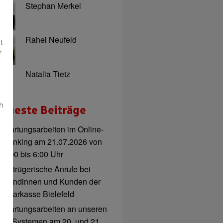
Stephan Merkel
Rahel Neufeld
t
r
Natalia Tietz
h
eueste Beiträge
Wartungsarbeiten im Online-
Banking am 21.07.2026 von
3:00 bis 6:00 Uhr
Betrügerische Anrufe bei
Kundinnen und Kunden der
Sparkasse Bielefeld
Wartungsarbeiten an unseren
IT-Systemen am 20. und 21.