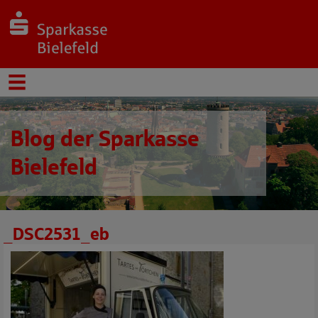
Blog der Sparkasse
Bielefeld
_DSC2531_eb