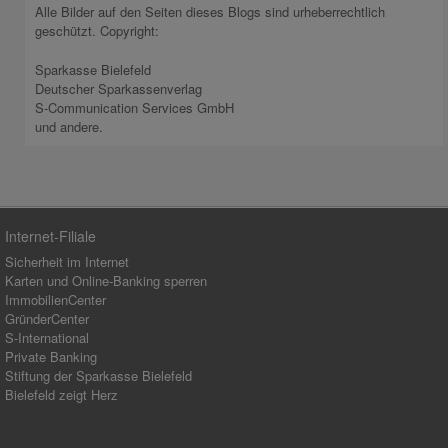
Alle Bilder auf den Seiten dieses Blogs sind urheberrechtlich
geschützt. Copyright:
Sparkasse Bielefeld
Deutscher Sparkassenverlag
S-Communication Services GmbH
und andere.
Internet-Filiale
Sicherheit im Internet
Karten und Online-Banking sperren
ImmobilienCenter
GründerCenter
S-International
Private Banking
Stiftung der Sparkasse Bielefeld
Bielefeld zeigt Herz