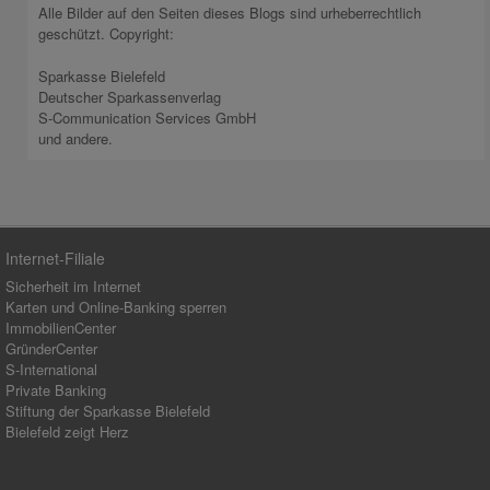
Alle Bilder auf den Seiten dieses Blogs sind urheberrechtlich
geschützt. Copyright:
Sparkasse Bielefeld
Deutscher Sparkassenverlag
S-Communication Services GmbH
und andere.
Internet-Filiale
Sicherheit im Internet
Karten und Online-Banking sperren
ImmobilienCenter
GründerCenter
S-International
Private Banking
Stiftung der Sparkasse Bielefeld
Bielefeld zeigt Herz