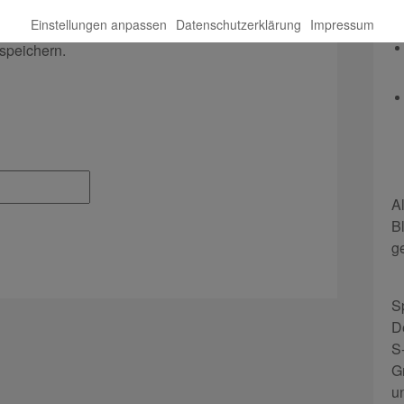
Einstellungen anpassen
Datenschutzerklärung
Impressum
l-Adresse und meine Website in diesem Browser
speichern.
A
B
g
S
D
S
G
u