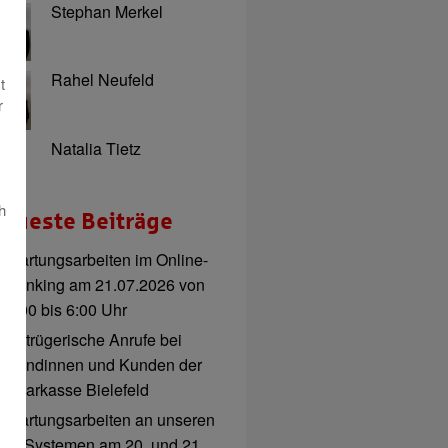
Stephan Merkel
Rahel Neufeld
t
r
Natalia Tietz
h
eueste Beiträge
Wartungsarbeiten im Online-
Banking am 21.07.2026 von
3:00 bis 6:00 Uhr
Betrügerische Anrufe bei
Kundinnen und Kunden der
Sparkasse Bielefeld
Wartungsarbeiten an unseren
IT-Systemen am 20. und 21.