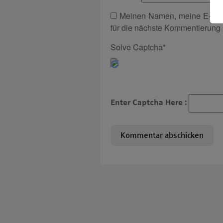
Meinen Namen, meine E-Mai
für die nächste Kommentierung 
Solve Captcha*
Enter Captcha Here :