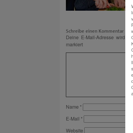
Schreibe einen Kommentar
Deine E-Mail-Adresse wird nich
markiert
Name
*
E-Mail
*
Website