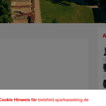
A
bielefeld.sparkasseblog.de
Cookie Hinweis für