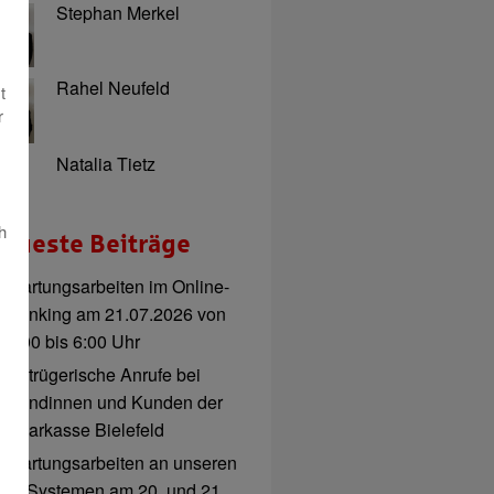
Stephan Merkel
Rahel Neufeld
t
r
Natalia Tietz
h
eueste Beiträge
Wartungsarbeiten im Online-
Banking am 21.07.2026 von
3:00 bis 6:00 Uhr
Betrügerische Anrufe bei
Kundinnen und Kunden der
Sparkasse Bielefeld
Wartungsarbeiten an unseren
IT-Systemen am 20. und 21.