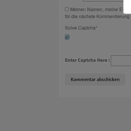
Meinen Namen, meine E-Mai
für die nächste Kommentierung 
Solve Captcha*
Enter Captcha Here :