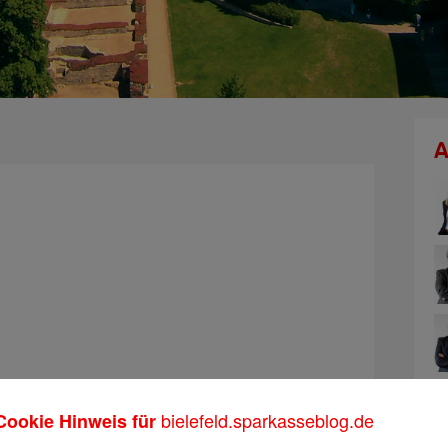
A
bielefeld.sparkasseblog.de
Cookie Hinweis für