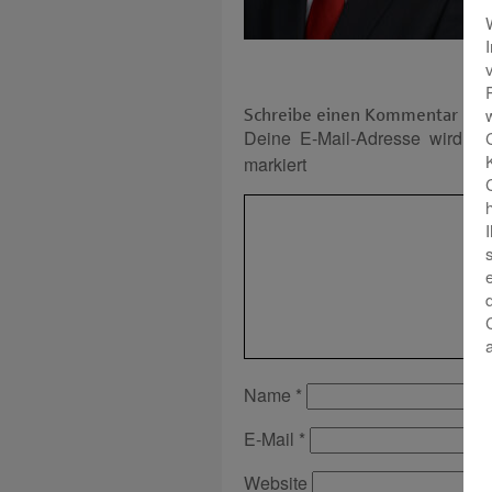
Schreibe einen Kommentar
Deine E-Mail-Adresse wird nich
markiert
Name
*
E-Mail
*
Website