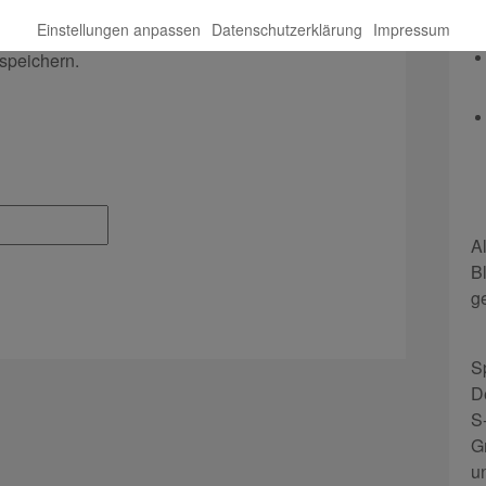
Einstellungen anpassen
Datenschutzerklärung
Impressum
l-Adresse und meine Website in diesem Browser
speichern.
A
B
g
S
D
S
G
u