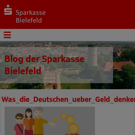
Blog der Sparkasse
Bielefeld
Was_die_Deutschen_ueber_Geld_denke