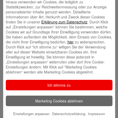
hinaus verwenden wir Cookies, die lediglich zu
Statistikzwecken, zur Reichweitenmessung oder zur Anzeige
Volker Ehlebracht
personalisierter Inhalte genutzt werden. Detaillierte
Informationen über Art, Herkunft und Zweck dieser Cookies
finden Sie in unserer
Erklärung zum Datenschutz
. Durch Klick
auf „Einstellungen anpassen“ können Sie bestimmen, welche
Cookies wir auf Grundlage Ihrer Einwilligung verwenden dürfen.
Sie haben außerdem die Möglichkeit, dem Einsatz von Cookies,
die nicht Ihrer Einwilligung bedürfen,
hier
zu widersprechen.
Jens Flachmann
Durch Klick auf “Ich stimme zu“ willigen Sie der Verwendung
aller auf dieser Website einsetzbaren Cookies ein. Ihre
Einwilligung ist freiwillig. Sie können diese jederzeit in
„Einstellungen anpassen“ widerrufen oder dort Ihre Cookie-
Einstellungen ändern. Mit Klick auf “Marketing Cookies
ablehnen“ werden alle Marketing Cookies abgelehnt.
Christoph Kaleschke
Ich stimme zu
Marketing Cookies ablehnen
Stephan Merkel
Einstellungen anpassen
Datenschutzerklärung
Impressum