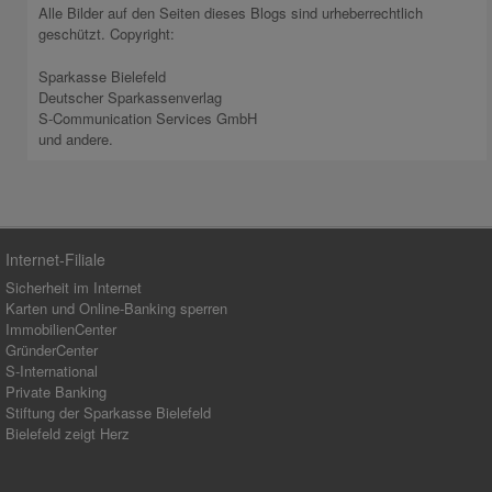
Alle Bilder auf den Seiten dieses Blogs sind urheberrechtlich
geschützt. Copyright:
Sparkasse Bielefeld
Deutscher Sparkassenverlag
S-Communication Services GmbH
und andere.
Internet-Filiale
Sicherheit im Internet
Karten und Online-Banking sperren
ImmobilienCenter
GründerCenter
S-International
Private Banking
Stiftung der Sparkasse Bielefeld
Bielefeld zeigt Herz